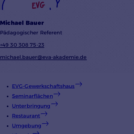
Einverständnis-Cookie
Name:
Michael Bauer
cookie_consent
Pädagogischer Referent
Zweck:
Speichert den Zustimmungsstatus des
+49 30 308 75-23
Benutzers für Cookies auf der aktuellen
Domäne.
michael.bauer@
eva-akademie.de
Cookie Laufzeit:
1 Jahr
EVG-Gewerkschaftshaus
Seminarflächen
Unterbringung
Restaurant
YouTube
Umgebung